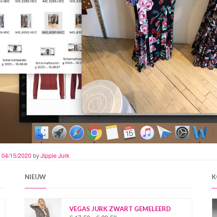
n
04/15/2020
by
Jippie Jurk
NIEUW
K
VEGAS JURK ZWART GEMELEERD