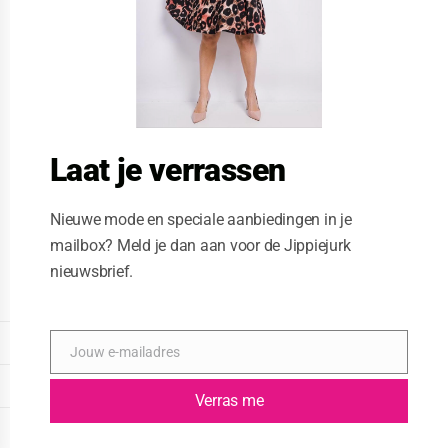
m
o
d
u
l
e
Laat je verrassen
Nieuwe mode en speciale aanbiedingen in je
mailbox? Meld je dan aan voor de Jippiejurk
nieuwsbrief.
Posted on
04/10/2020
by
Jippie Jurk
DISPLAY EXTENDED FOOTER
Jouw e-mailadres
E
-
DISPLAY FOOTER
m
Verras me
a
WEBSITE: CREATIVE PASSENGER
i