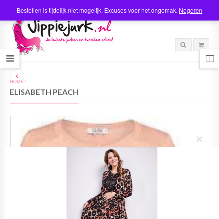
Bestellen is tijdelijk niet mogelijk. Excuses voor het ongemak.
Negeren
HOME
/
ELISABETH PEACH
C
l
o
s
e
t
h
i
s