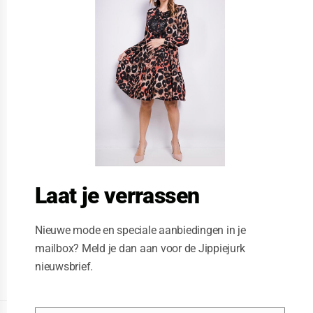
s
e
t
h
i
s
m
o
d
u
l
e
Laat je verrassen
Nieuwe mode en speciale aanbiedingen in je
mailbox? Meld je dan aan voor de Jippiejurk
nieuwsbrief.
Posted on
03/21/2020
by
Jippie Jurk