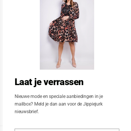
s
e
t
h
i
s
m
o
d
u
l
e
Laat je verrassen
Nieuwe mode en speciale aanbiedingen in je
mailbox? Meld je dan aan voor de Jippiejurk
nieuwsbrief.
Posted on
03/21/2020
by
Jippie Jurk