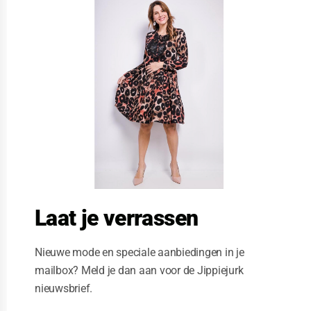
l
o
s
e
t
h
i
s
m
o
d
u
l
e
Laat je verrassen
Nieuwe mode en speciale aanbiedingen in je
mailbox? Meld je dan aan voor de Jippiejurk
nieuwsbrief.
NED jurk dieren print