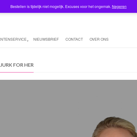
Bestellen is tijdelijk niet mogelijk. Excuses voor het ongemak.
Negeren
ANTENSERVICE
NIEUWSBRIEF
CONTACT
OVER ONS
JURK FOR HER