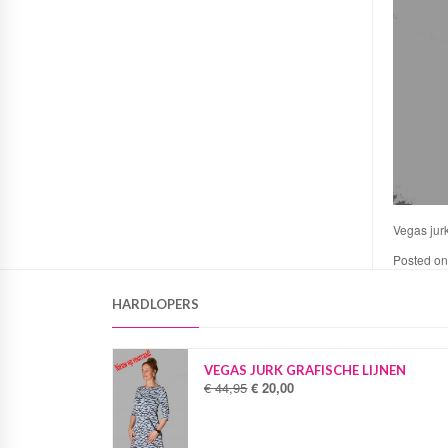
Vegas jurk
Posted o
HARDLOPERS
VEGAS JURK GRAFISCHE LIJNEN
€
44,95
€
20,00
O
H
o
u
r
i
s
d