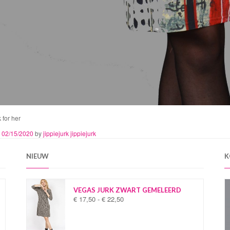
 for her
n
02/15/2020
by
jippiejurk jippiejurk
NIEUW
K
VEGAS JURK ZWART GEMELEERD
€
17,50
-
€
22,50
P
r
i
j