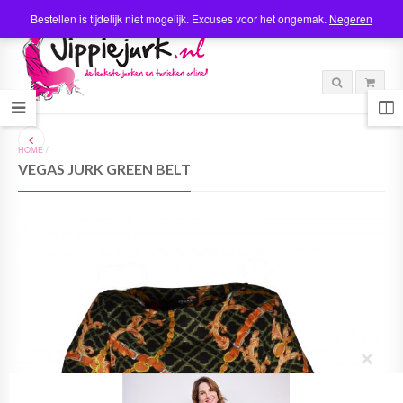
Bestellen is tijdelijk niet mogelijk. Excuses voor het ongemak.
Negeren
HOME
/
VEGAS JURK GREEN BELT
C
l
o