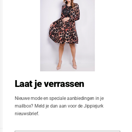
s
e
t
h
i
s
m
o
d
u
l
e
Laat je verrassen
Nieuwe mode en speciale aanbiedingen in je
mailbox? Meld je dan aan voor de Jippiejurk
nieuwsbrief.
Posted on
02/09/2020
by
Jippiejurk