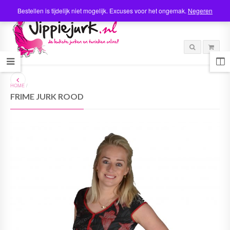
Bestellen is tijdelijk niet mogelijk. Excuses voor het ongemak.
Negeren
HOME
/
FRIME JURK ROOD