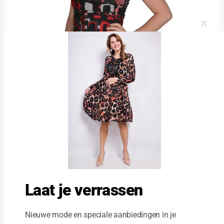
C
l
o
s
e
t
h
i
s
m
o
d
u
l
e
Laat je verrassen
Nieuwe mode en speciale aanbiedingen in je