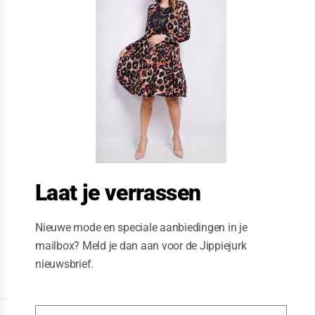
s
e
t
h
i
s
m
o
d
u
l
e
Laat je verrassen
Nieuwe mode en speciale aanbiedingen in je
mailbox? Meld je dan aan voor de Jippiejurk
nieuwsbrief.
Posted on
01/07/2020
by
jippiejurk jippiejurk
DISPLAY EXTENDED FOOTER