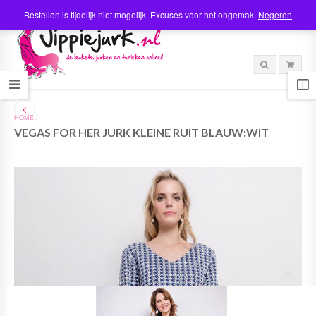
Bestellen is tijdelijk niet mogelijk. Excuses voor het ongemak.
Negeren
HOME
/
VEGAS FOR HER JURK KLEINE RUIT BLAUW:WIT
C
l
o