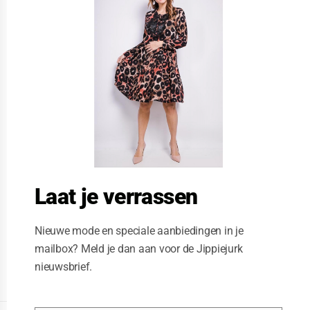
s
e
t
h
i
s
m
o
d
u
l
e
Laat je verrassen
Nieuwe mode en speciale aanbiedingen in je
mailbox? Meld je dan aan voor de Jippiejurk
nieuwsbrief.
Posted on
08/08/2019
by
Jippie Jurk