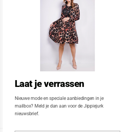
s
e
t
h
i
s
m
o
d
u
l
e
Laat je verrassen
Nieuwe mode en speciale aanbiedingen in je
mailbox? Meld je dan aan voor de Jippiejurk
nieuwsbrief.
Posted on
07/18/2019
by
Jippie Jurk