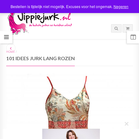
Bestellen is tijdelijk niet mogelijk. Excuses voor het ongemak.
Negeren
HOME
/
101 IDEES JURK LANG ROZEN
C
l
o