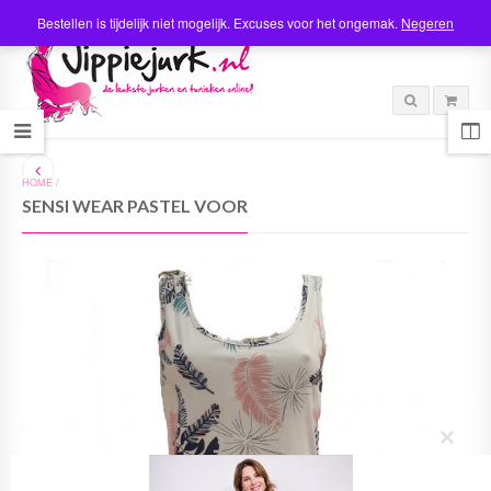
Bestellen is tijdelijk niet mogelijk. Excuses voor het ongemak.
Negeren
HOME
/
SENSI WEAR PASTEL VOOR
C
l
o