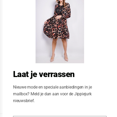
s
e
t
h
i
s
m
o
d
u
l
e
Laat je verrassen
Nieuwe mode en speciale aanbiedingen in je
mailbox? Meld je dan aan voor de Jippiejurk
nieuwsbrief.
Posted on
07/18/2019
by
Jippie Jurk