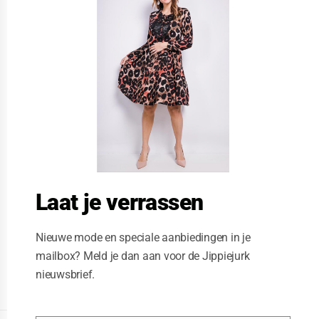
s
e
t
h
i
s
m
o
d
u
l
e
Laat je verrassen
Nieuwe mode en speciale aanbiedingen in je
mailbox? Meld je dan aan voor de Jippiejurk
nieuwsbrief.
Posted on
06/05/2019
by
Jippie Jurk