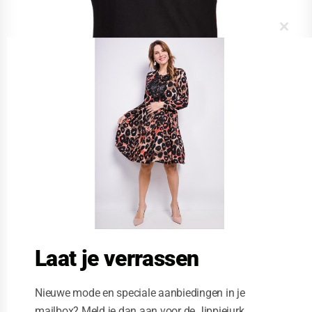
C
l
o
s
e
t
h
i
s
m
o
d
u
l
e
Laat je verrassen
Nieuwe mode en speciale aanbiedingen in je
mailbox? Meld je dan aan voor de Jippiejurk