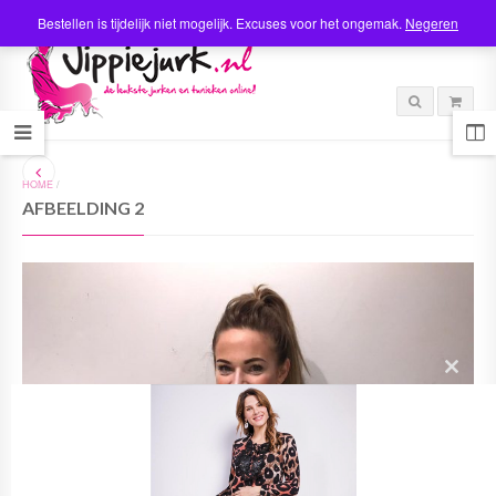
Bestellen is tijdelijk niet mogelijk. Excuses voor het ongemak.
Negeren
HOME
/
AFBEELDING 2
C
l
o
s
e
t
h